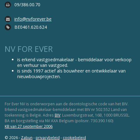
09/386.00.70
info@nvforever.be
BE0461.620.624
NV FOR EVER
is erkend vastgoedmakelaar - bemiddelaar voor verkoop
en verhuur van vastgoed.
is sinds 1997 actief als
bouwheer
en
ontwikkelaar
van
nieuwbouwprojecten.
For Ever NV is onderworpen aan de deontologische code van het BIV.
Erkend vastgoedmakelaar-bemiddelaar met BIV nr 502.552 Land van
toekenning is België. Adres
BIV
: Luxemburgstraat, 16B, 1000 BRUSSEL.
BA en borgstelling via NV AXA Belgium (polisnr. 730.390.160)
KB van 27 september 2006
© 2026 -
Zabun
-
privacybeleid
-
cookiebeleid