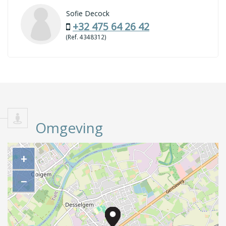
Sofie Decock
+32 475 64 26 42
(Ref. 4348312)
Omgeving
+
−