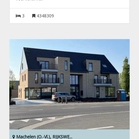
3
4348309
Machelen (O.-Vl.), RIJKSWE...