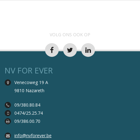
VOLG ONS OOK OP
NV FOR EVER
Venecoweg 19 A
9810 Nazareth
09/380.80.84
0474/25.25.74
09/386.00.70
info@nvforever.be